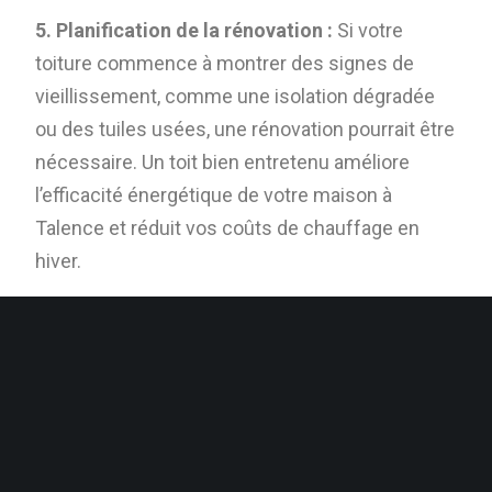
5. Planification de la rénovation :
Si votre
toiture commence à montrer des signes de
vieillissement, comme une isolation dégradée
ou des tuiles usées, une rénovation pourrait être
nécessaire. Un toit bien entretenu améliore
l’efficacité énergétique de votre maison à
Talence et réduit vos coûts de chauffage en
hiver.
Entretenir sa toiture à Talence est essentiel
pour préserver la valeur et la sécurité de votre
maison. Pour les inspections ou les réparations
plus complexes, n’hésitez pas à faire appel à un
couvreur professionnel qui saura vous
conseiller et intervenir efficacement.