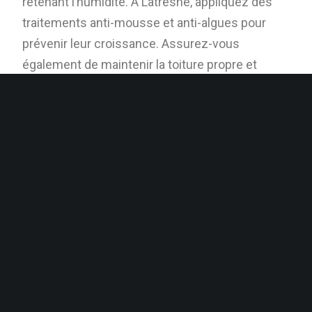
retenant l’humidité. À Latresne, appliquez des
traitements anti-mousse et anti-algues pour
prévenir leur croissance. Assurez-vous
également de maintenir la toiture propre et
sèche pour minimiser les conditions favorables
à leur développement.
8. Faire appel à des professionnels pour des
inspections approfondies :
Bien que l’entretien
régulier soit crucial, il est également important
de faire appel à des professionnels pour des
inspections approfondies et des réparations
importantes. À Latresne, des couvreurs
expérimentés peuvent évaluer l’état de votre
toiture, recommander des mesures préventives