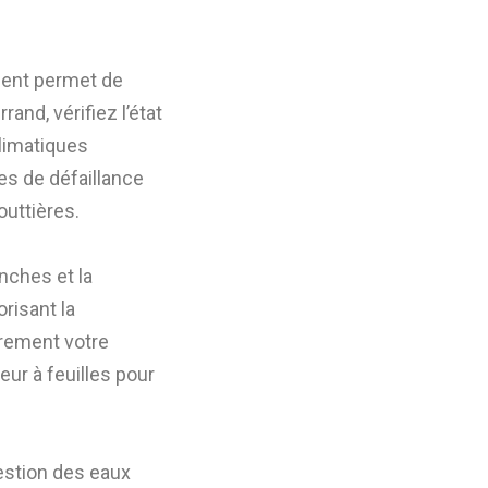
ment permet de
and, vérifiez l’état
climatiques
s de défaillance
outtières.
anches et la
risant la
èrement votre
eur à feuilles pour
gestion des eaux