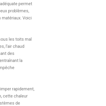
on adéquate permet
breux problèmes,
s matériaux. Voici
us les toits mal
s, l’air chaud
rmant des
entraînant la
 empêche
grimper rapidement,
ONES D’INTERVENTION POUR VOS TRAVAUX DE
OUVERTURE
, cette chaleur
systèmes de