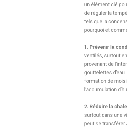
un élément clé pour
de réguler la tempé
tels que la condens
pourquoi et comment
1. Prévenir la con
ventilés, surtout e
provenant de l’intér
gouttelettes d’eau.
formation de moisi
l’accumulation d’hum
2. Réduire la chale
NOS COUVREURS SE DÉPLACENT À BORDEAUX ET DANS
TOUTE LA GIRONDE.
surtout dans une v
peut se transférer 